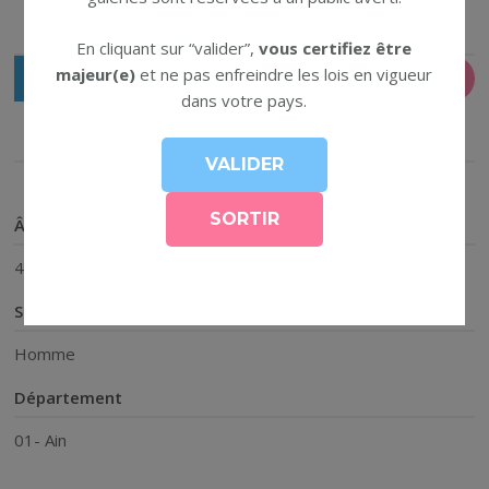
Tom-Melvil
En cliquant sur “valider”,
vous certifiez être
majeur(e)
et ne pas enfreindre les lois en vigueur
dans votre pays.
Profil public :
Âge
45
Sexe
Homme
Département
01- Ain