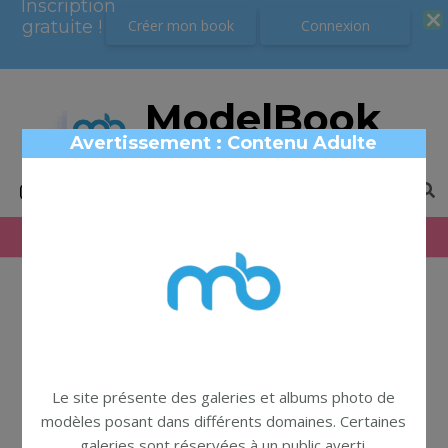
Inscription
Inscription
gratuite !
gratuite !
Créer mon book
Créer mon book
Connexion
Connexion
ModelBook
Avertissement : Contenu Adulte
Book photo modèles
Le site présente des galeries et albums photo de
modèles posant dans différents domaines. Certaines
galeries sont réservées à un public averti.