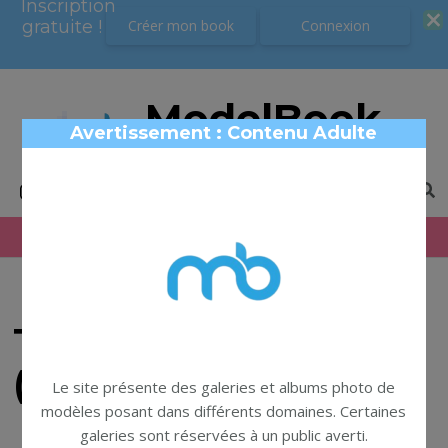
Inscription
Inscription
gratuite !
gratuite !
Créer mon book
Créer mon book
Connexion
Connexion
ModelBook
Avertissement : Contenu Adulte
Book photo modèles
Termes Inscription
(pro)
Le site présente des galeries et albums photo de
modèles posant dans différents domaines. Certaines
galeries sont réservées à un public averti.