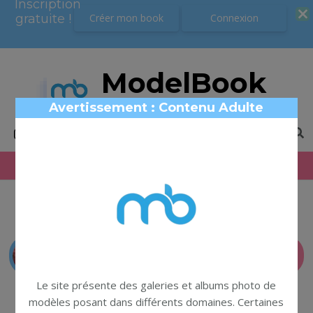
Inscription
Inscription
gratuite !
gratuite !
Créer mon book
Créer mon book
Connexion
Connexion
ModelBook
Book photo modèles
Avertissement : Contenu Adulte
← Retour au profil
SIGNALER
Le site présente des galeries et albums photo de
modèles posant dans différents domaines. Certaines