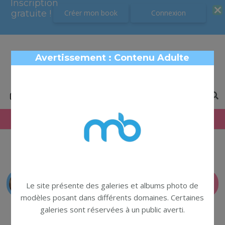
Inscription
Inscription
gratuite !
gratuite !
Créer mon book
Créer mon book
Connexion
Connexion
ModelBook
Avertissement : Contenu Adulte
Book photo modèles
← Retour au profil
SIGNALER
Le site présente des galeries et albums photo de
modèles posant dans différents domaines. Certaines
galeries sont réservées à un public averti.