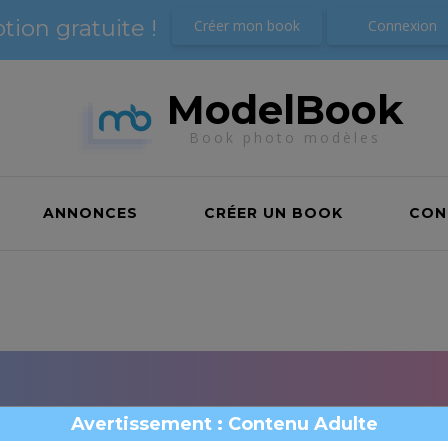
ption gratuite !
ption gratuite !
Créer mon book
Créer mon book
Connexion
Connexion
ModelBook
Book photo modèles
ANNONCES
CRÉER UN BOOK
CON
Avertissement : Contenu Adulte