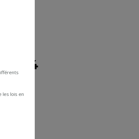
r 2024
ifférents
 les lois en