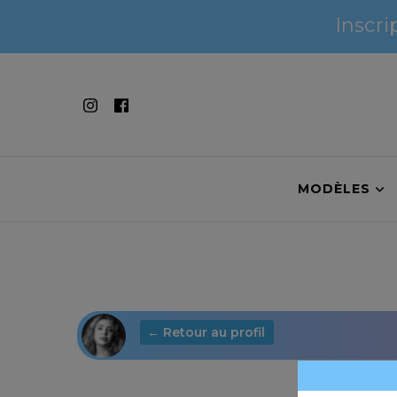
Inscri
Inscri
MODÈLES
← Retour au profil