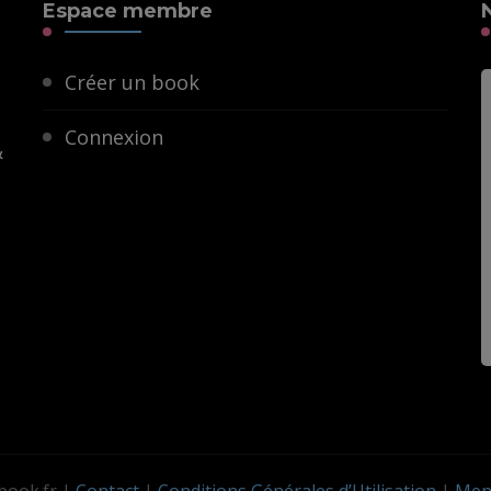
Espace membre
Créer un book
Connexion
&
ook.fr
|
Contact
|
Conditions Générales d’Utilisation
|
Ment