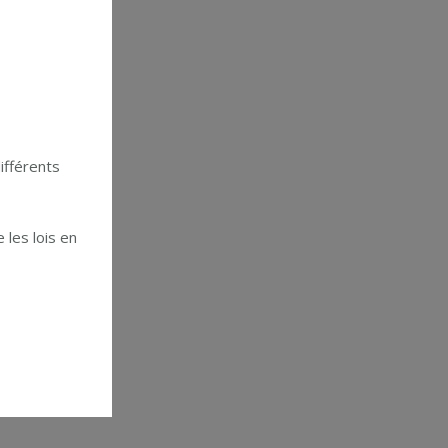
ifférents
 les lois en