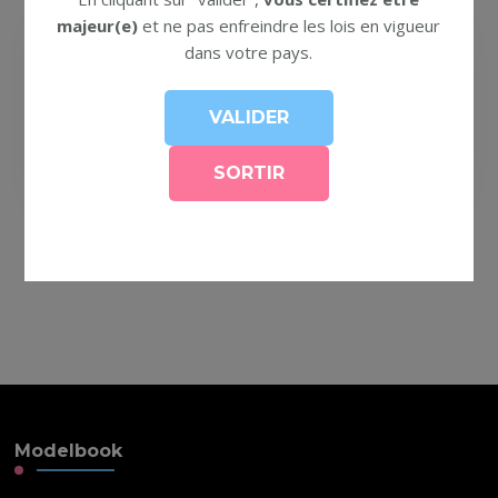
majeur(e)
et ne pas enfreindre les lois en vigueur
dans votre pays.
CoCo
Modelbook