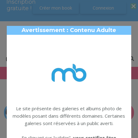
Inscription
Inscription
gratuite !
gratuite !
Créer mon book
Créer mon book
Connexion
Connexion
Avertissement : Contenu Adulte
ModelBook
Book photo modèles
Le site présente des galeries et albums photo de
← Retour au profil
SIGNALER
modèles posant dans différents domaines. Certaines
galeries sont réservées à un public averti.
En cliquant sur “valider”,
vous certifiez être