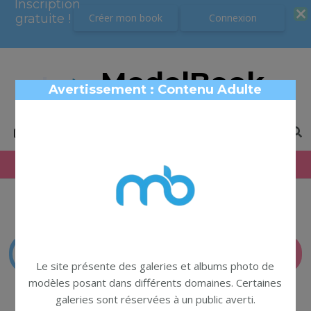
Inscription
Inscription
gratuite !
gratuite !
Créer mon book
Créer mon book
Connexion
Connexion
ModelBook
Avertissement : Contenu Adulte
Book photo modèles
← Retour au profil
SIGNALER
Le site présente des galeries et albums photo de
modèles posant dans différents domaines. Certaines
galeries sont réservées à un public averti.