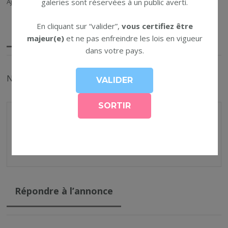
Ajouté le 6 janvier 2024 par FaxBiz
galeries sont réservées à un public averti.
En cliquant sur “valider”,
vous certifiez être
Détails
majeur(e)
et ne pas enfreindre les lois en vigueur
dans votre pays.
Niveau : Débutant(e)
Shoot collab pour un thème « mariage » dans le
secteur Vannes et alentours soit en studio soit
en extérieur lieu à définir.
Répondre à l’annonce