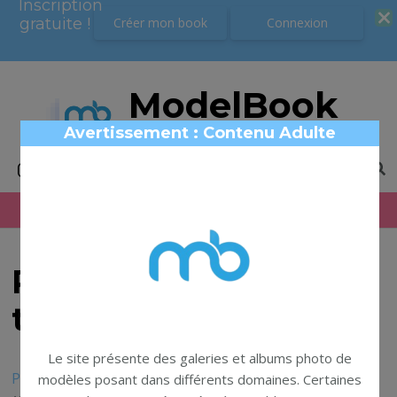
Inscription
Inscription
gratuite !
gratuite !
Créer mon book
Créer mon book
Connexion
Connexion
ModelBook
Book photo modèles
Avertissement : Contenu Adulte
Recherche pour
thème **mariage**
Le site présente des galeries et albums photo de
Photographes
modèles posant dans différents domaines. Certaines