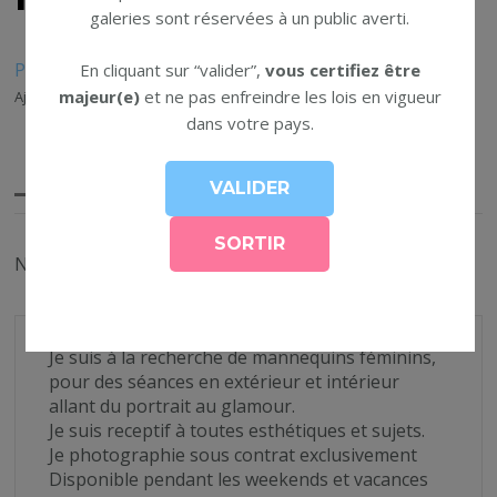
galeries sont réservées à un public averti.
Photographes
En cliquant sur “valider”,
vous certifiez être
majeur(e)
et ne pas enfreindre les lois en vigueur
Ajouté le 5 janvier 2024 par HughMo
dans votre pays.
Détails
Niveau : Expert(e)
Je suis à la recherche de mannequins féminins,
pour des séances en extérieur et intérieur
allant du portrait au glamour.
Je suis receptif à toutes esthétiques et sujets.
Je photographie sous contrat exclusivement
Disponible pendant les weekends et vacances