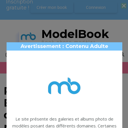
Inscription
Inscription
gratuite !
gratuite !
Créer mon book
Créer mon book
Connexion
Connexion
ModelBook
Book photo modèles
Avertissement : Contenu Adulte
Photographe en
Bretagne (Ouverture
des Rdv 3 prochains
Le site présente des galeries et albums photo de
mois)
modèles posant dans différents domaines. Certaines