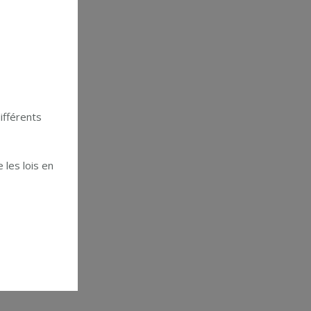
ifférents
 les lois en