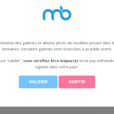
présente des galeries et albums photo de modèles posant dans d
domaines. Certaines galeries sont réservées à un public averti.
 sur “valider”,
vous certifiez être majeur(e)
et ne pas enfreindre
e ou homme entre 20 ans et 35 ans dans le cadre
vigueur dans votre pays.
e l’année pour photos tout type débutants acceptés.